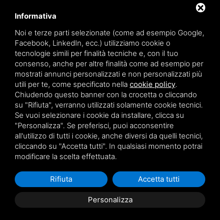
MARCHI
CONTATTI
Informativa
PRIVACY POLICY
COOKIE POLICY
Noi e terze parti selezionate (come ad esempio Google,
SITEMAP
Facebook, LinkedIn, ecc.) utilizziamo cookie o
tecnologie simili per finalità tecniche e, con il tuo
consenso, anche per altre finalità come ad esempio per
mostrati annunci personalizzati e non personalizzati più
0532 93099
utili per te, come specificato nella
cookie policy
.
377 5462393
Chiudendo questo banner con la crocetta o cliccando
su "Rifiuta", verranno utilizzati solamente cookie tecnici.
INFO@BALUGANIRICAMBI.IT
Se vuoi selezionare i cookie da installare, clicca su
VIA G.ROSSINI 21, 44124 FERRARA
"Personalizza". Se preferisci, puoi acconsentire
all'utilizzo di tutti i cookie, anche diversi da quelli tecnici,
cliccando su "Accetta tutti". In qualsiasi momento potrai
modificare la scelta effettuata.
Questo sito è protetto da Google reCAPTCHA v3,
Privacy Policy
e
Terms of
Service
di Google.
Rifiuta
Accetta tutti
Personalizza