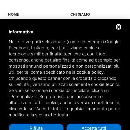
HOME
CHI SIAMO
PROPOSTE
NEWS
MARCHI
CONTATTI
Informativa
PRIVACY POLICY
COOKIE POLICY
Noi e terze parti selezionate (come ad esempio Google,
SITEMAP
Facebook, LinkedIn, ecc.) utilizziamo cookie o
tecnologie simili per finalità tecniche e, con il tuo
consenso, anche per altre finalità come ad esempio per
mostrati annunci personalizzati e non personalizzati più
0532 93099
utili per te, come specificato nella
cookie policy
.
377 5462393
Chiudendo questo banner con la crocetta o cliccando
su "Rifiuta", verranno utilizzati solamente cookie tecnici.
INFO@BALUGANIRICAMBI.IT
Se vuoi selezionare i cookie da installare, clicca su
VIA G.ROSSINI 21, 44124 FERRARA
"Personalizza". Se preferisci, puoi acconsentire
all'utilizzo di tutti i cookie, anche diversi da quelli tecnici,
cliccando su "Accetta tutti". In qualsiasi momento potrai
modificare la scelta effettuata.
Questo sito è protetto da Google reCAPTCHA v3,
Privacy Policy
e
Terms of
Service
di Google.
Rifiuta
Accetta tutti