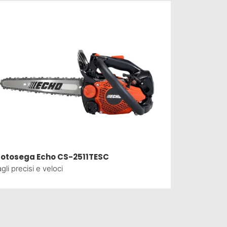
otosega Echo CS-2511TESC
POMPE PE
gli precisi e veloci
IDS 1400