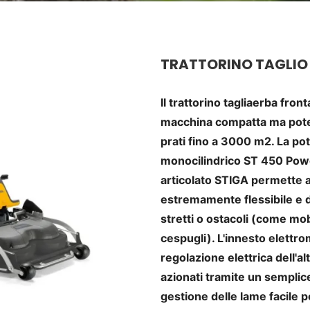
TRATTORINO TAGLIO
Il trattorino tagliaerba fro
macchina compatta ma poten
prati fino a 3000 m2. La po
monocilindrico ST 450 Pow
articolato STIGA permette a
estremamente flessibile e di
stretti o ostacoli (come mobi
cespugli). L'innesto elettro
regolazione elettrica dell'a
azionati tramite un semplice
gestione delle lame facile p